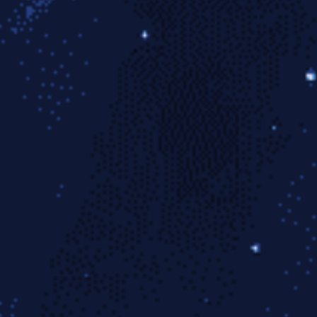
风控、秒级加载、多节点加速等
必发登录v18.6.28提供全天
平台。
五大核心功能 · 场景整合
从赛事直播到多端互动，构建必发登录v18.6.28生态闭环