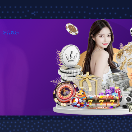
App下载
关于我们
体育热点
APP与网页版入口｜畅享全球
覆盖足球、篮球、电竞等项目的赛事资讯与数据内容
赛，聚焦热门体育内容， 助您轻松获取赛事动态，
手机App
网页版