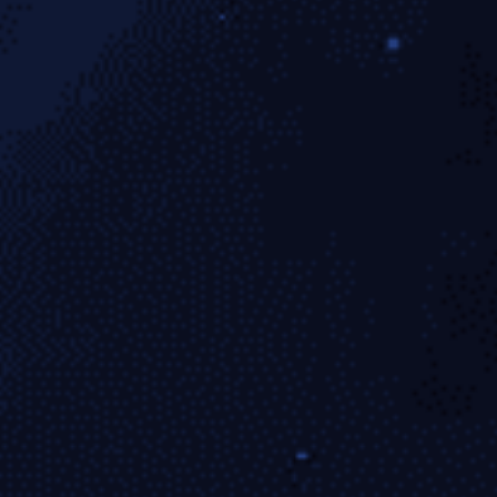
 PC、APP、移动 H5，无论你在何处，赛事内容触手可及。