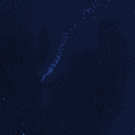
平台构建了一套高可用的全终端直播服务架构，集成智能
核心技术，确保不同区域用户都能流畅体验体育赛事。 同时，
候客服支持与数据同步，致力于打造值得信赖的观赛首选