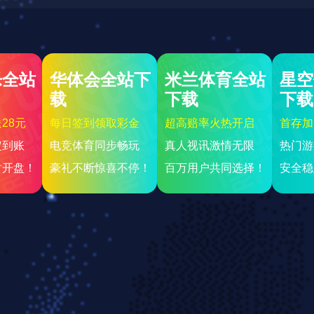
力量让bifa·必发88(中国)