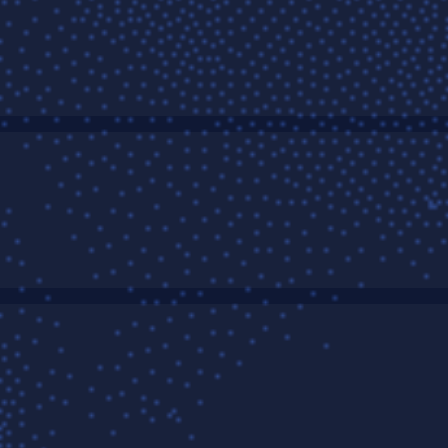
关于必发登录v18.6.28
8是专注于体育赛事直播与互动体验的创新平台，致力于为全球用户带来
服务体验，覆盖多语种、多终端、多场景。
创立初心与品牌愿
自创立之初，必发登录v18.6.
播、数据分析与观赛互动体验，