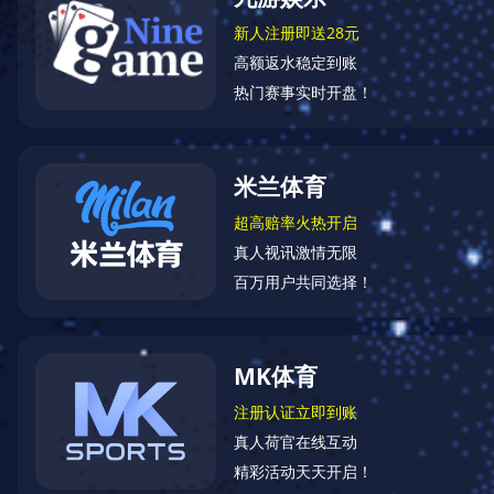
必发登录v18.6.2