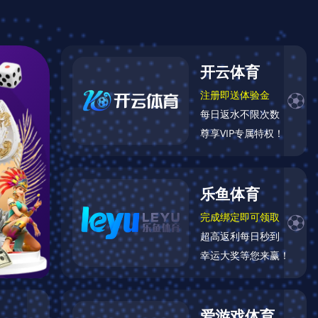
注册入口
体育赛事与数据服务
， 支持
APP下载
与
网页使用
，每日同
掌握比赛节奏。