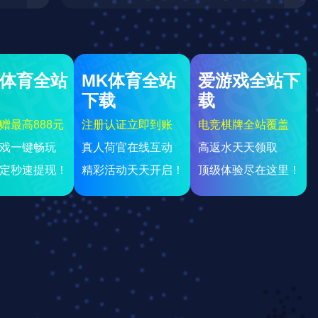
唯一官方网站等体育内容更便捷、更智能地触达全球用户。