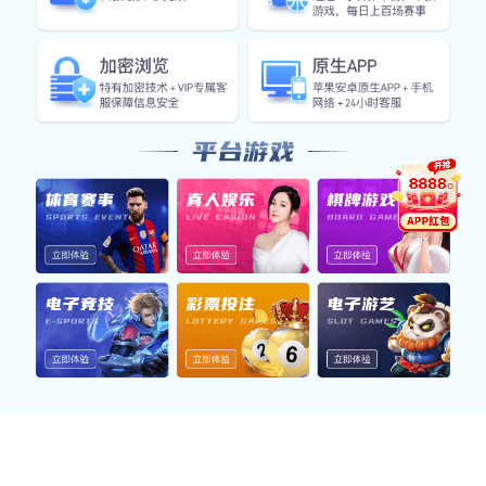
年度数据科技应用奖
数据安全护盾
必发登录v18.6.28以严谨的数据加密体系构建平台安全屏
障，确保用户访问、操作、交互等环节的数据隐私始终处于
安全状态。
银行级加密
数据经SSL/TLS协议全程加密，避免内容被截取或篡改。