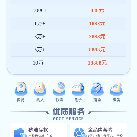
平台在安全合规、技术创新等领域屡获殊荣。
最具用户满意度平台
2023 年度安全认证奖
2024 年度行业推荐平台