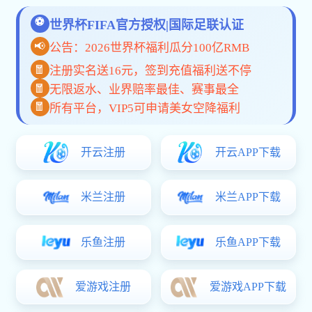
绿军冲冠目标明确交易布朗需确保与尼克斯竞争能力
2026-07-22
足坛历史转会费前十名揭晓安德森以135亿欧元位列第六
2026-07-22
詹姆斯回忆巴黎奥运会与库里组队经历称其为职业生涯最佳之一
2026-07-21
掘金队夏季续约佩顿沃特森决心坚定场均146分49篮板表现出色
2026-07-20
湖人维萨尔传闻热议老鹰抢先一步截胡成功
2026-07-17
英媒报道厄德高经纪人未赴土耳其与加拉塔萨雷达成转会协议
2026-07-17
小吧送票活动开启大连可为对阵辽宁铁人快来参与互动赢取球票
2026-07-14
阿坎吉谈胜利心路历程：淘汰赛的艰辛与荣耀终于属于我们
2026-07-14
重振利物浦球迷信心邮报建议斯洛特五大改革措施
2026-07-13
名嘴分析亚历山大蝉联MVP历史地位再夺冠将超越韦德成传奇
2026-07-12
麦克法兰称赞哈托表现出色或为队内最佳球员之一
2026-07-11