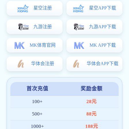
德容拉什福德费兰今日训练完毕明日将举行赛季末聚餐活动
2026-07-10
韩国足协主席在名单公布日选择高尔夫球场而非发布会引发热议
2026-07-09
拉维亚期待以冠军奖杯圆满结束赛季彰显团队努力与荣耀
2026-07-09
首轮对决落幕绿军掘金遭逆袭其余六组强队顺利晋级
2026-07-07
卡尔携定制行李箱报到德国队可连接PS5畅玩游戏
2026-07-04
山东男篮今日正式放假期待6月7日重聚再战新赛季
2026-07-03
U16男足征战兴泰杯呼和浩特国际青年足球锦标赛29人名单正式公布
2026-07-01
雷霆全场掌控比赛尽管裁判判罚存在争议引发热议
2026-07-01
穆里尼奥或重返皇马本菲卡与席尔瓦谈判已告失败
2026-06-30
森林狼计划引进基德以吸引字母哥加盟球队的潜在合作探讨
2026-06-29
克罗斯批评DAZN转播风格称先争论判罚再播进球画面不合理
2026-06-29