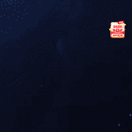
取得佳绩，让支持者感到骄傲。
行热身赛来维护竞技状态，这是一个积极且
的不懈追求。
更大的突破。这份积极向上的态度值得所有
下一篇：