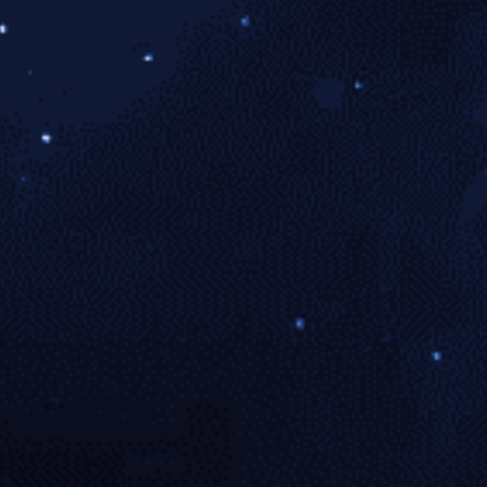
今日76人客场挑战奇才恩比德因病…
相关推荐文章
拉维亚期待以冠军奖杯圆满结
拉维亚作为一名年轻有为的球员，在
2026-07-09
本菲卡因球迷种族歧视被罚款
近期，本菲卡足球俱乐部因其部分球
2026-06-09
名嘴分析亚历山大蝉联MVP
在当今篮球界，亚历山大以其卓越的
2026-07-12