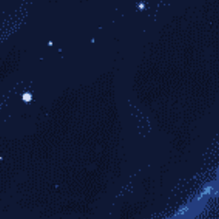
深远影响。一方面，由于缺少了原定的大规模赛事经验积累，他
计划，以确保每位球员都能达到最佳状态。
队心理产生一定压力。尤其是当原定目标未能实现时，如何调整
机遇，相信他们能在这个过程中找到解决方案。
也激励着队伍更加努力地备战，在有限条件下争取最大成果。他
。一部分忠实支持者表示理解，并相信团队能够通过热身赛找到
人依旧充满期待，希望新阵容可以给大家带来惊喜。
亚仍有许多机会证明自己。他们将在接下来的热身赛中全力以赴