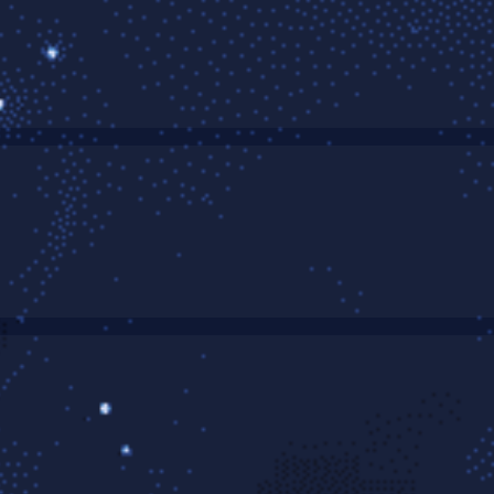
哈比赛将与西班牙和沙特进行热身赛
殊原因，他们将在三月份无法前往多哈进行比赛。这一消息引起
行热身赛。这一安排不仅旨在提高球队的默契度，也为即将到来
多哈比赛的原因、与西班牙和沙特的热身赛意义、对球队备战的
原因
往多哈比赛主要是由于组织方的一些调整和时间安排上的冲突。
杂，各国间的旅行政策也会影响运动员的出行计划。