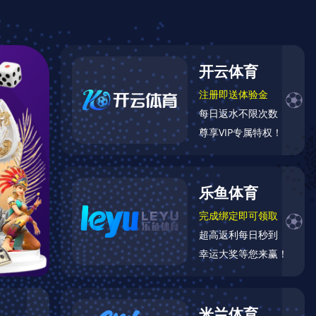
注册入口
体育赛事与数据服务
， 支持
APP下载
与
网页使用
，每日同
掌握比赛节奏。