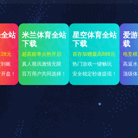
家对运动员入境有严格规定，这也是导致塞尔维亚无法按原计划
在不断调整策略来适应变化。
维亚足球协会表示，他们依然会继续努力，为未来的大赛做好充
要意义。首先，这两支球队都是实力强劲的对手，可以帮助塞尔
重要途径。
亚能够更好地了解自身不足之处，从而针对性地进行训练与调整
良好的基础。
表现，为即将到来的大赛选择最合适的人选。通过这次机会，年