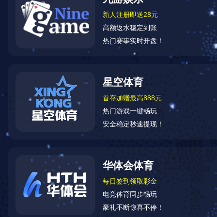
塞尔维亚宣布三月无法前往多
2026-06-04 03:19
71 次阅读
近期，塞尔维亚国家足球队宣布，由于特
态，塞尔维亚将与西班牙和沙特阿拉伯进
个方面详细分析这一事件，包括无法参加
情况。
1、无法前往多哈比赛的
塞尔维亚足球协会在声明中提到，无法前
估他们的行程。此外，现阶段国际局势复