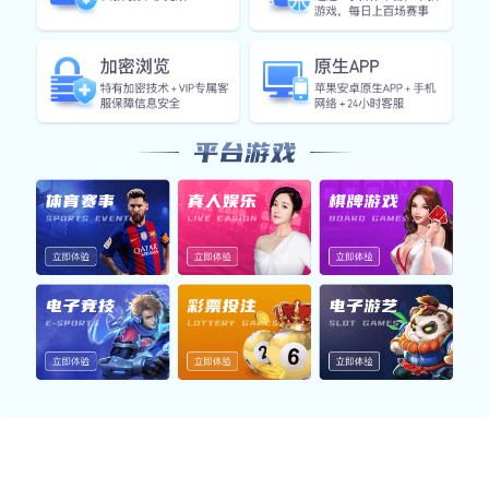
的探讨。
2、社会舆论与媒体反应
此次事件曝光后，社交媒体上充斥着各种评论，许多
人对此表示愤怒与失望。很多网友认为，本菲卡作为
一家知名俱乐部，应当肩负起更多社会责任，而不仅
仅是追求竞技成绩。一些专家学者也呼吁，希望能够
通过这种事件促使球迷意识到自己的言行可能带来的
危害。
同时，各大新闻媒体对此事进行了深入报道，不少评
论文章探讨了足球场上的种族歧视问题，并指出这是
一个需要全社会共同面对的问题。针对这一现象，有
不少公共人物如运动员和艺术家纷纷表态，希望通过
自身影响力来推动改变，以消除这一顽疾。