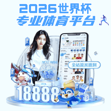
注册入口
必发登录v18.6.28
APP与网页
版入口｜畅享全球体育赛事与
数据服务
欢迎访问
必发登录v18.6.28
，提供全面覆盖足
球、篮球、电竞等项目的赛事资讯与数据内容，
支持
APP下载
与
网页使用
，每日同步更新千场
比赛，聚焦热门体育内容， 助您轻松获取赛事
动态，掌握比赛节奏。