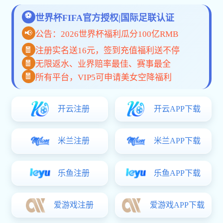
手机App
网页版
独行侠CEO强调耐心任命新总经理
确保做出明智选择
2026-05-29 00:30
58 次阅读
首页
/
体育热点
在当今竞争激烈的商业环境中，企业领导层的选择至