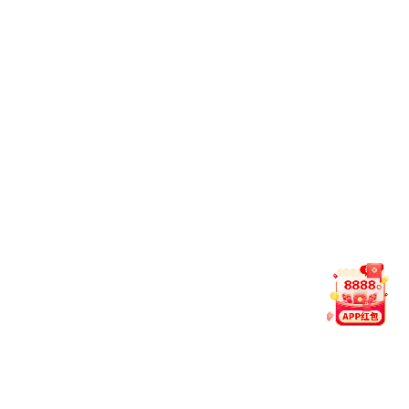
总结：
综上所述，本篇文章围绕“14年后季后赛单季得分被夹
击 SGA表现抢眼位列第三 眉詹争夺前二名次”的主题
展开。从不同角度分析了当前NBA形势，以及其中几
位代表性人物所带来的影响。同时，也指出年轻力量
如何逐渐改变传统格局，为未来的发展注入新鲜血
液。
通过这些分析，我们可以看出，在激烈竞争的大背景
下，只有不断提高自身素质及适应变化才能立于不败
之地。而对于观众而言，这无疑意味着一个更加精彩
刺激且充满悬念的新篮球时代正在到来，让我们拭目
以待！