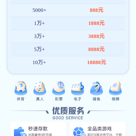
核心。在面对强敌时，他展现出了极强的个人能力和
领导力。不论是在突破上篮还是外线投射，他都能够
有效地找到得分机会，为队伍贡献关键分数。
此外，SGA在比赛中也展现出了极高的篮球智商。他
善于阅读比赛局势，在防守严密时总能做出正确选
择。这种能力使他即便面对夹击也能够保持稳定输
出，有效支撑球队进攻。因此，他的位置感和决策能
力让他的得分更加具备可持续性。
更重要的是，SGA在团队配合方面也做得相当出色。
他不仅关注自身的数据统计，还积极参与团队战术执
行，通过无球跑动为队友创造空间。因此，在这个竞
争压力巨大的环境中，他凭借自身实力与智慧脱颖而
出，让球迷看到了一个全新的篮球明星。